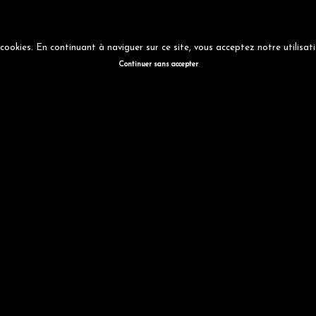
s cookies. En continuant à naviguer sur ce site, vous acceptez notre utilisa
Continuer sans accepter
hotographes Amateu
REALISATIONS
SECTION
ACCÈS
NOTRE
CONTAC
AUDIO-
CINEMA
MEMBRES
CLUB
VISUELLES
Album Aout 2023