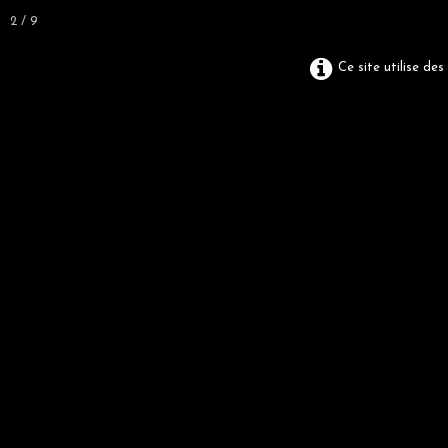
2 / 9
Ce site utilise de
Cinéastes et
P
La passion de l'image
ACCUEIL
ACTIVITÉS
ALBUMS
▼
▼
ANNUELLES