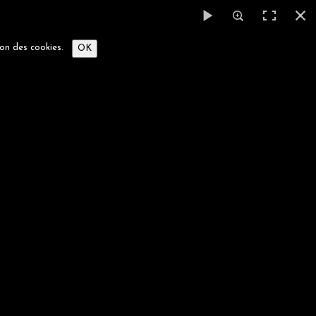
tion des cookies.
OK
rs Hyèrois
T
TROMBINOSCOPE